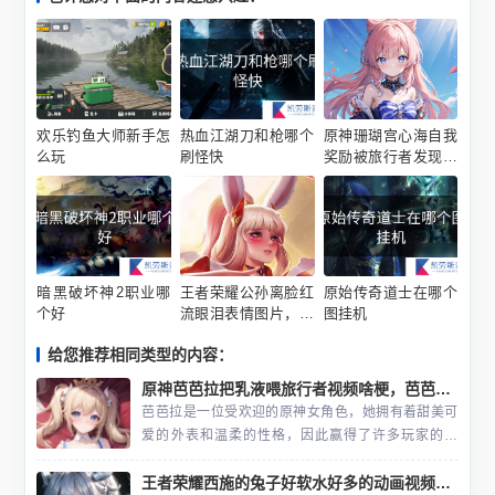
欢乐钓鱼大师新手怎
热血江湖刀和枪哪个
原神珊瑚宫心海自我
么玩
刷怪快
奖励被旅行者发现图
片啥梗
暗黑破坏神2职业哪
王者荣耀公孙离脸红
原始传奇道士在哪个
个好
流眼泪表情图片，公
图挂机
孙离流口水翻白眼漫
给您推荐相同类型的内容：
画介绍
原神芭芭拉把乳液喂旅行者视频啥梗，芭芭拉旅行者喂乳液3D动画情节
芭芭拉是一位受欢迎的原神女角色，她拥有着甜美可
爱的外表和温柔的性格，因此赢得了许多玩家的喜
爱。她的金发和白色的服装让她看起来非常优雅，加
王者荣耀西施的兔子好软水好多的动画视频是啥意思
上她甜美的歌声，使她成为游戏中最受欢迎的角色之