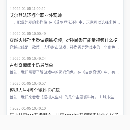
#
2025-01-05 11:00:59
艾尔登法环哪个职业外观帅
一、职业外观的多样性 在《艾尔登法环》中，玩家可以选择多种职业，每个职业都有其独特的外观设定。比如，战士职业通常以重甲装备为主，显得威武霸气；法师则以轻便的法袍和法杖为标志，显得神秘而优雅；而盗
#
2025-01-05 10:50:49
穿越火线孙尚香做钢筋视频，cf孙尚香正能量视频什么梗
穿越火线是一款第一人称射击游戏，孙尚香是游戏中的一个角色，她是一个历史武将主题的女战士，拥有高颜值。正能量PS是一种网络梗，指的是用PS软件对图片进行修改，使其看起来更加积极向上，有时也会加入一些搞笑
#
2025-01-05 10:49:24
古剑奇谭哪个奶最简单
首先，我们需要了解游戏中的奶妈角色。在《古剑奇谭》中，有多位奶妈角色供玩家选择，如青萝、月灵、玉娇龙等。每个角色都有自己独特的技能和特点，但哪个最简单呢？我认为，从新手玩家的角度来看，青萝是一个简单易
#
2025-01-05 10:40:57
模拟人生4哪个资料卡好玩
首先，我们来看看《模拟人生4》的几个主要资料片。 1 城市生活（City Living）：这个资料片增加了城市生活的元素，如公寓、城市公园、地铁等设施。玩家可以体验城市生活的各种场景，如上班族
#
2025-01-05 10:40:10
原神甘雨cos开襟图片，甘雨cosplay开襟图正片什么样子
甘雨是原神游戏里的一个五星冰属性角色，有着一头蓝色的长发，以及一身优雅的紧身装束。她的美貌和气质吸引了许多玩家的喜爱，有人称赞她是“最美丽的仙人”。她也有着温柔、忠诚、敬业、聪明、细心等优点，让人感到