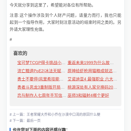
今天就分享到这里了，希望能对各位有所帮助。
注意:这个操作涉及到个人财产问题，请量力而行，我也只能
起到一个指导作用，大家时刻注意活动的结束时间之类的。另
外请大家理性充值。
#
喜欢的
宝可梦TCGP得卡挑战小技巧指南
重返未来1999为什么故事集卡池活动一览
流亡黯道PoE2|冰法天赋加点与技能搭配参考|冰法怎么玩
原神给虾枪用猫粮成就达成攻略
勇士不要停|风里希技能介绍攻略
艾诺迪亚4 最强职业 六大角色深度解析
勇者斗恶龙3重制版开局性格推荐
桃源深处有人家兑换码2024年11月最新
恋与制作人七周年手写信怎么获得
巫师3和辐射4哪个更好
# 上一篇：王者荣耀大乔和小乔在沙漠中口渴的原因什么梗
# 下一篇：最后一页
也许您对下面的内容还感兴趣：