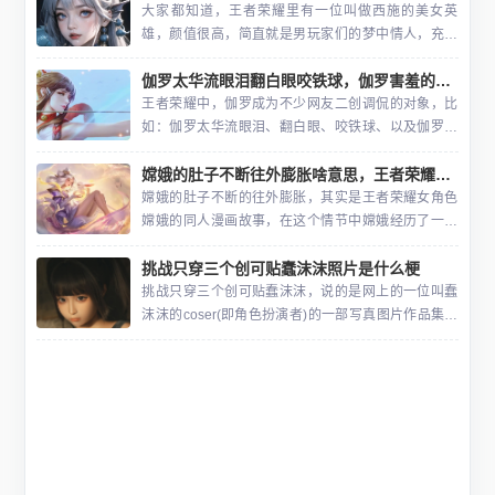
一。不仅如此，芭芭
大家都知道，王者荣耀里有一位叫做西施的美女英
雄，颜值很高，简直就是男玩家们的梦中情人，充满
了无限的魅力，是个让人心动的存在，因此就成了很
伽罗太华流眼泪翻白眼咬铁球，伽罗害羞的脱去所有服饰是什么梗
多玩家的臆想对象了。而王者荣耀西施的兔子好软水
好多这个词组可能说
王者荣耀中，伽罗成为不少网友二创调侃的对象，比
如：伽罗太华流眼泪、翻白眼、咬铁球、以及伽罗害
羞脱去所有服饰等梗素材，引发了玩家们的热烈讨论
嫦娥的肚子不断往外膨胀啥意思，王者荣耀嫦娥去掉服饰被恶搞游戏
和创作。其实“伽罗太华流眼泪”“翻白眼”和“咬铁球”则
是伽罗在
嫦娥的肚子不断的往外膨胀，其实是王者荣耀女角色
嫦娥的同人漫画故事，在这个情节中嫦娥经历了一场
奇特的变化。一开始，她的肚子开始膨胀，让人感到
挑战只穿三个创可贴蠢沫沫照片是什么梗
十分困惑。随着情节的发展，这种膨胀不断还在持
续，引发了其他角色
挑战只穿三个创可贴蠢沫沫，说的是网上的一位叫蠢
沫沫的coser(即角色扮演者)的一部写真图片作品集。
蠢沫沫是一位喜欢COS各种角色的女孩，她的作品和
形象都很有特色，迷人身材和妩媚的气质展露无遗，
擅长化