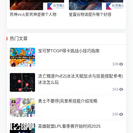
死神vs火影死神是哪个人物
星露谷物语提升哪个好感
热门文章
宝可梦TCGP得卡挑战小技巧指南
106
流亡黯道PoE2|冰法天赋加点与技能搭配参考|
冰法怎么玩
163
勇士不要停|风里希技能介绍攻略
100
英雄联盟LPL春季赛开始时间2025