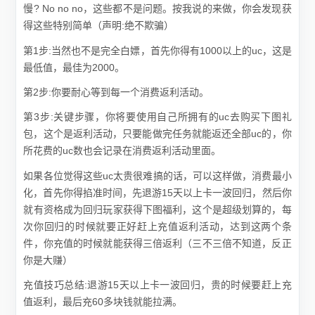
慢? No no no，这些都不是问题。按我说的来做，你会发现获
得这些特别简单（声明:绝不欺骗）
第1步:当然也不是完全白嫖，首先你得有1000以上的uc，这是
最低值，最佳为2000。
第2步:你要耐心等到每一个消费返利活动。
第3步:关键步骤，你将要使用自己所拥有的uc去购买下图礼
包，这个是返利活动，只要能做完任务就能返还全部uc的，你
所花费的uc数也会记录在消费返利活动里面。
如果各位觉得这些uc太贵很难搞的话，可以这样做，消费最小
化，首先你得掐准时间，先退游15天以上卡一波回归，然后你
就有资格成为回归玩家获得下图福利，这个是超级划算的，每
次你回归的时候就要正好赶上充值返利活动，达到这两个条
件，你充值的时候就能获得三倍返利（三不三倍不知道，反正
你是大赚）
充值技巧总结:退游15天以上卡一波回归，贵的时候要赶上充
值返利，最后充60多块钱就能拉满。