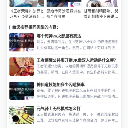
《王者荣耀》伽罗と
原始传奇沙漠绿洲在
甘雨和刻晴接吻，哭
いちゃつ腿法有什么
哪个在哪里
着让刻晴停下来说不
个性特点？
能再抄了啥梗
给您推荐相同类型的内容：
哪个死神vs火影里有高达
首先，要明确的是，在《死神VS火影》的正版游戏中
并没有高达这一角色。然而，在网络上可以找到很多
不同的版本和模组，其中不乏添加了高达等角色的自
王者荣耀公孙离开襟JK做双人运动是什么梗？
定义版本。因此，如果要寻找拥有高达角色的《死神V
S火影》版本
王者荣耀公孙离，以她的灵活和漂亮赢得了无数玩家
的喜爱。然而，在同人漫画中，有些作品将公孙离的
形象置于了完全不同的情境之中。其中一则名为“公孙
神仙道技能加多少闪避概率
离旗袍全开JK做双人运动”的情节就是一个胡扯的故
事。这个情节
首先，要了解闪避概率的含义及其在战斗中的作用。
在神仙道中，闪避概率是指玩家角色在战斗中成功躲
避敌人攻击的概率。闪避成功的玩家将免受伤害，这
元气骑士无尽模式怎么打
一点的意义对于游戏战斗中的胜负来说无疑是巨大
的。技能中增加的闪
无尽模式没有终点，每通过一关，下一关的难度就会
上涨。比较推荐选择玩法是全息炮台流，建议在主战
场的中心放置一个全息炮塔，它可以融合不同种类的