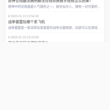
原神甘雨腿法娴熟脚法在线免费教学视频怎么回事？
原神中的甘雨是超人气角色之一。她半仙半人，拥有一对可爱的山羊角以及蓝色长发。在游戏里，甘雨是一名弓箭手，伤害极高。而甘雨“腿法娴熟脚法”的梗源自同人漫画话本。据说她不仅箭术非凡，腿法也相当厉害。在话本
#
2025-01-15 15:54:30
战争雷霆玩哪个系飞机
战争雷霆是一款深受玩家喜爱的战争主题网游，玩家可以在游戏中体验到真实的空战、陆战和海战。在空战方面，游戏提供了多种不同的飞机供玩家选择，每个国家的飞机都有其独特的特点和优势。那么，哪个系的飞机更适合你
#
2025-01-15 15:43:00
艾尔登法环法遗物选哪个
一、游戏背景与法遗物概述 《艾尔登法环》是一款深受玩家喜爱的动作角色扮演游戏。在游戏中，玩家扮演的角色可以通过选择不同的法遗物来增强自身的能力，从而在冒险的旅途中更好地应对各种挑战。法遗物是游戏
#
2025-01-15 15:34:28
地铁逃生里面都有哪个图
一、地铁系统图 首先，我们来看看《地铁逃生》中的地铁系统图。这个地图是游戏的核心部分，也是玩家们最常玩的地图之一。在地铁系统中，玩家需要穿过各种不同的地铁站和隧道，躲避敌人的攻击并寻找逃脱的路线
#
2025-01-15 15:22:55
神仙道命格多少级开
一、引言 在众多网络游戏中，神仙道以其独特的东方神话背景和丰富的游戏玩法吸引了众多玩家的关注。其中，命格系统作为游戏中的一项重要机制，对于提升玩家的角色实力、解锁新技能以及开启更高级别的玩法都起
#
2025-01-15 15:11:59
使命召唤装甲攻势怎么玩