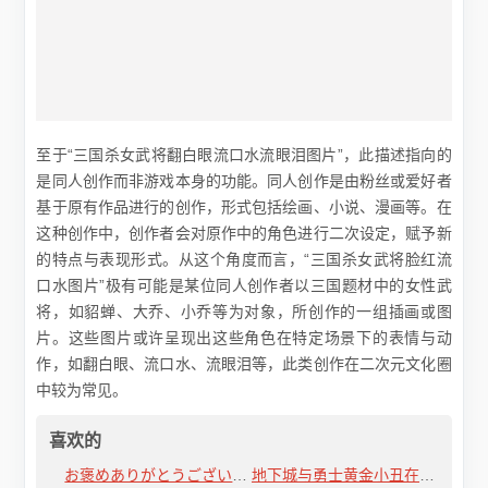
至于“三国杀女武将翻白眼流口水流眼泪图片”，此描述指向的
是同人创作而非游戏本身的功能。同人创作是由粉丝或爱好者
基于原有作品进行的创作，形式包括绘画、小说、漫画等。在
这种创作中，创作者会对原作中的角色进行二次设定，赋予新
的特点与表现形式。从这个角度而言，“三国杀女武将脸红流
口水图片”极有可能是某位同人创作者以三国题材中的女性武
将，如貂蝉、大乔、小乔等为对象，所创作的一组插画或图
片。这些图片或许呈现出这些角色在特定场景下的表情与动
作，如翻白眼、流口水、流眼泪等，此类创作在二次元文化圈
中较为常见。
喜欢的
お褒めありがとうございます什么意思中文翻译
地下城与勇士黄金小丑在哪个图