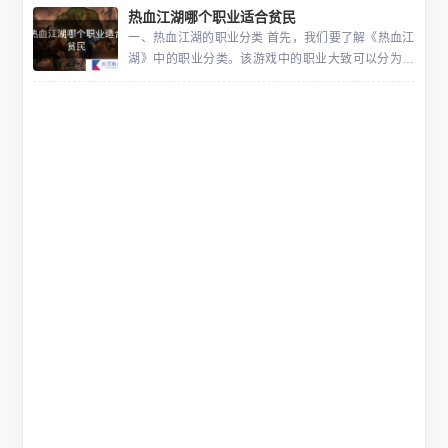
热血江湖哪个职业适合贫民
武器，并吸收该武器的能力。在前期怪物数量比较少
的时候，需要多在
一、热血江湖的职业分类 首先，我们要了解《热血江
湖》中的职业分类。该游戏中的职业大致可以分为五
大类：剑客、刀客、枪客、医生、弓手。每一种职业
都有其独特的技能和定位，各有其优缺点。 二、哪些
职业