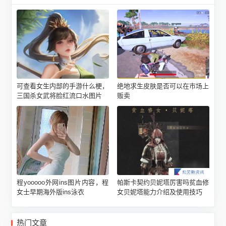
可查看女生内部的手游什么梗，
绝地求生皮肤是否可以在市场上
三国杀女武将脸红流口水图片
贩卖
程yooooo外网ins图片内容，程
帕斯卡契约贝妮塔厉害吗贫血修
女士早期海外版ins泳衣
女贝妮塔能力介绍及使用技巧
热门文章