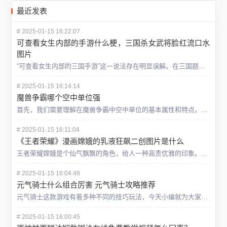
最近发表
#
2025-01-15 16:22:07
可查看女生内部的手游什么梗，三国杀女武将脸红流口水
图片
“可查看女生内部的三国手游”这一说法存在明显误解。在三国题材的手机游戏中，主要涉及的是历史、战争及策略等元素，“查看女生内部”与游戏主题相去甚远。至于“三国杀女武将翻白眼流口水流眼泪图片”，此描述指向
#
2025-01-15 16:14:14
魔兽争霸哪个空中单位强
首先，我们需要理解在魔兽争霸中空中单位的基本属性和特点。空中单位通常具有较高的机动性和灵活性，能够在空中移动并绕过地面障碍物，快速抵达目标位置。然而，它们通常也有较弱的防御能力和较少的生命值，因此需要
#
2025-01-15 16:11:04
《王者荣耀》漫画嫦娥的乳液狂飙二创图片是什么
王者荣耀嫦娥是个仙气飘飘的角色，给人一种高贵优雅的印象。不过有些网友觉得看腻了这种形象，想看到嫦娥不一样的一面。于是就有人脑洞大开，画出了嫦娥乳液狂飙这张恶搞图。图中的嫦娥和游戏里那个端庄的仙子判若两
#
2025-01-15 16:04:48
元气骑士什么组合厉害 元气骑士攻略推荐
元气骑士这款游戏有着多种不同的技巧玩法，今天小编就为大家带来元气骑士的相关内容，感兴趣的小伙伴们快来一起看看吧！ 在《元气骑士》中，选择合适的角色是取得胜利的第一步。每个角色都有独特的技能和特点
#
2025-01-15 16:00:45