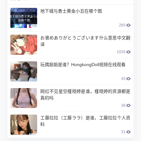
地下城与勇士黄金小丑在哪个图
265
お褒めありがとうございます什么意思中文翻
译
1035
玩偶姐姐是谁？HongkongDoll视频在线观看
43
网红不见星空槿晓婷是谁，槿晓婷的资源都是
真的吗
36
工藤拉拉（工藤ララ）是谁，工藤拉拉个人资
料
31