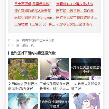
勇士不要停|风里希技能介绍攻略
宝可梦TCGP得卡挑战小技巧指南
流亡黯道PoE2|冰法天赋加点与技能搭配参考|冰法怎么玩
网红萌白酱是谁，萌白酱甜味弥漫一口幼桃来历个人资料介绍
玩偶姐姐是谁？HongkongDoll视频在线观看
网红不见星空槿晓婷是谁，槿晓婷的资源都是真的吗
工藤拉拉（工藤ララ）是谁，工藤拉拉个人资料
无尽冬日0氪玩家攻略心得分享
# 上一篇：魔兽争霸哪个空中单位强
# 下一篇：最后一页
也许您对下面的内容还感兴趣：
文明6怎么克制巴比
王者公孙离奖励自己
一刀传世火法和雷法
伦 文明6攻略详解
是啥梗，战斗之后享
哪个好
受一个人的时间