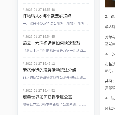
#
2025-01-27 15:55:48
怪物猎人ol哪个武器好玩吗
2、输
一、武器种类及特点 1 剑斧（剑铳） 剑斧是一种兼具近战和远程攻击的武器，拥有较高的机动性和攻击力。使用剑斧时，玩家可以快速地切换近战和远程攻击模式，具有较高的灵活性和连击能力。同时，剑斧也
单人
对单
#
2025-01-27 15:54:45
燕云十六声福运值如何快速获取
别是
《燕云十六声》的福运值是万家一园活动的主要货币，玩家可以通过参加多种活动和任务获得福运值，用于兑换如袅袅之音等丰富的奖励。以下是一些快速获取福运值的攻略，帮助你更高效地参与活动并积累福运值。燕云十六声
3、心
#
2025-01-27 15:47:12
心相选
瞬搭命运的玩笑活动玩法介绍
0%
命运的玩笑是瞬搭游戏在公测开服后上线的限时活动，在活动期间按照指引完成活动任务，包含限定任务和每日登录等，即可获得活动奖励和2个四星限定套装，那么这个活动的具体玩法是什么呢？下面就让小编给大家带来瞬搭
共鸣
贡献
#
2025-01-27 15:44:52
魔兽世界如何获得专属公寓
4、队
魔兽世界11 0版本中新增了公寓系统，玩家可以在游戏中获得专属于自己的公寓，淡一些玩家不清楚要如何获得专属公寓，因此小编为各位带来了魔兽世界如何获得专属公寓的攻略指南，有需要的玩家可以来看看，希望对你
环状