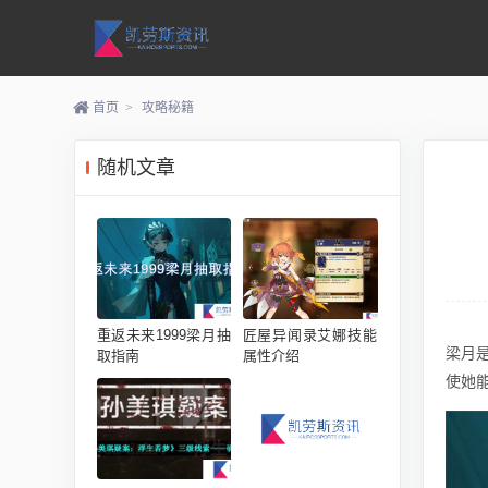
首页
>
攻略秘籍
随机文章
重返未来1999梁月抽
匠屋异闻录艾娜技能
梁月
取指南
属性介绍
使她