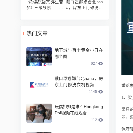
《孙美琪疑案 浮生若
戴口罩娜娜台北nan
梦》三级线索——研
a，房东上门修洗衣
究
机视频是什么故事
热门文章
地下城与勇士黄金小丑在
哪个图
627
戴口罩娜娜台北nana，房
东上门修洗衣机视频是什
重返未
么故事
1145
1、
玩偶姐姐是谁？Hongkong
梁月
Doll视频在线观看
弱。
112
保守