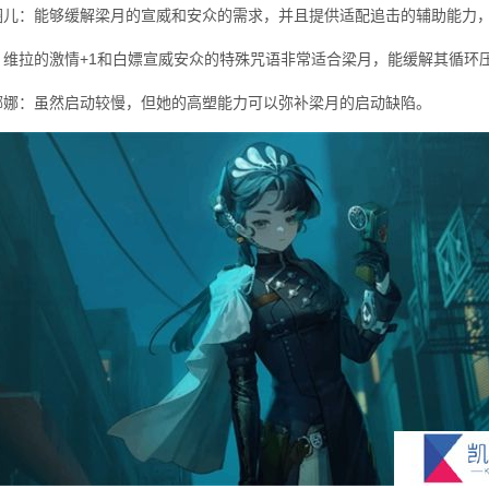
圈儿：能够缓解梁月的宣威和安众的需求，并且提供适配追击的辅助能力
：维拉的激情+1和白嫖宣威安众的特殊咒语非常适合梁月，能缓解其循环
娜娜：虽然启动较慢，但她的高塑能力可以弥补梁月的启动缺陷。