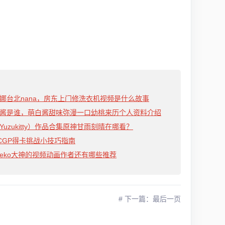
娜台北nana，房东上门修洗衣机视频是什么故事
酱是谁，萌白酱甜味弥漫一口幼桃来历个人资料介绍
Yuzukitty）作品合集原神甘雨刻晴在哪看？
CGP得卡挑战小技巧指南
cineko大神的视频动画作者还有哪些推荐
# 下一篇：最后一页