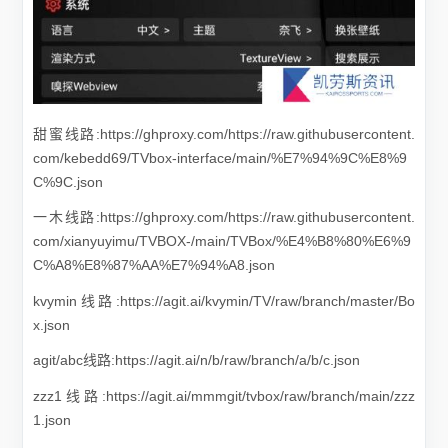
甜蜜线路:https://ghproxy.com/https://raw.githubusercontent.
com/kebedd69/TVbox-interface/main/%E7%94%9C%E8%9
C%9C.json
一木线路:https://ghproxy.com/https://raw.githubusercontent.
com/xianyuyimu/TVBOX-/main/TVBox/%E4%B8%80%E6%9
C%A8%E8%87%AA%E7%94%A8.json
kvymin线路:https://agit.ai/kvymin/TV/raw/branch/master/Bo
x.json
agit/abc线路:https://agit.ai/n/b/raw/branch/a/b/c.json
zzz1线路:https://agit.ai/mmmgit/tvbox/raw/branch/main/zzz
1.json