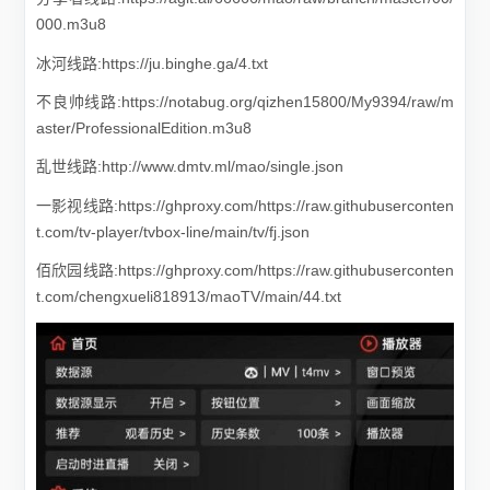
000.m3u8
冰河线路:https://ju.binghe.ga/4.txt
不良帅线路:https://notabug.org/qizhen15800/My9394/raw/m
aster/ProfessionalEdition.m3u8
乱世线路:http://www.dmtv.ml/mao/single.json
一影视线路:https://ghproxy.com/https://raw.githubuserconten
t.com/tv-player/tvbox-line/main/tv/fj.json
佰欣园线路:https://ghproxy.com/https://raw.githubuserconten
t.com/chengxueli818913/maoTV/main/44.txt