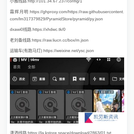
小雅线路:http://101.34.67.237/config/1
霜辉月明:https://ghproxy.com/https://raw.githubusercontent.
com/lm317379829/PyramidStore/pyramid/py.json
dxawi0线路:https://xhdwc.tk/0
老刘备线路:https://raw.liucn.cc/box/m.json
运输车(有跑马灯):https://weixine.net/ysc.json
潇洒线路:https://la.kstore.space/download/2863/01.txt