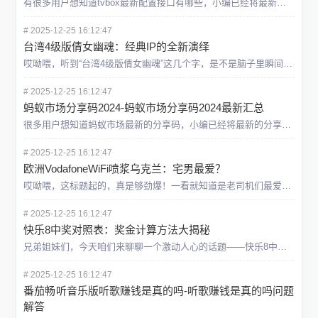
有很多用户想知道tvbox最新配置接口有哪些，小编已经将最新的配置接口全部都总结出来了，帮助大家免费观看电视剧电影，收获丰富的体验，具体内容一起来看看这篇tvbox最新配置接口大全。 tvbox最新配
#
2025-12-25 16:12:47
台湾4级版倩女幽魂：经典IP的全新演绎
哎呦喂，听到“台湾4级版倩女幽魂”这几个字，是不是脑子里瞬间就浮现出一堆香艳画面？别急别急，先别想歪了哈！今天咱们来聊聊这部最近刷屏的电影，它到底是怎么把经典IP玩出新花样的？这电影可不是真的尺度大到
#
2025-12-25 16:12:47
蚂蚁市场分享码2024-蚂蚁市场分享码2024最新汇总
很多用户想知道蚂蚁市场最新的分享码，小编已经将最新的分享码总结出来，包括往期的，用户可以根据自己的需要进行选择，具体内容一起来看看这篇蚂蚁市场分享码2024最新汇总，希望能够给大家帮助。蚂蚁市场分享码
#
2025-12-25 16:12:47
欧洲VodafoneWiFi喷浆乌克兰：宅男最爱？
哎呦喂，这标题起的，真是够劲爆！一看就知道是老司机们最爱的调调！不过，咱们可不能被标题给骗了，这可不是什么黄色网站，而是一款正经的，嗯，至少表面上很正经的，欧洲Vodafone提供的WiFi服务。说到
#
2025-12-25 16:12:47
快乐8中奖对照表：奖金计算方法大揭秘
兄弟姐妹们，今天咱们来聊聊一个激动人心的话题——快乐8中奖对照表！相信不少小伙伴都对快乐8这游戏跃跃欲试，毕竟谁不喜欢一夜暴富呢？嘿嘿，但是呢，想要中奖还得懂点门道。所以，今天我就来给大家揭秘一下快乐
#
2025-12-25 16:12:47
番茄畅听音乐版听歌赚钱是真的吗-听歌赚钱是真的吗问题
解答