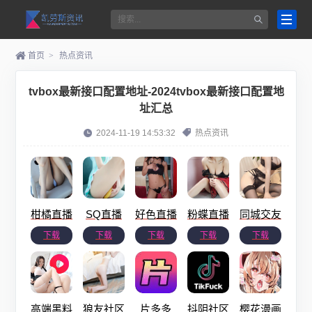
首页
>
热点资讯
tvbox最新接口配置地址-2024tvbox最新接口配置地
址汇总
2024-11-19 14:53:32
热点资讯
柑橘直播
SQ直播
好色直播
粉蝶直播
同城交友
下载
下载
下载
下载
下载
高端黑料
狼友社区
片多多
抖阴社区
樱花漫画