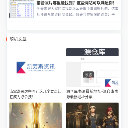
撸管照片哪里能找到？这些网站可以满足你！
荐一个宝藏网站——海角社区！海角社区，顾名思
义，就是专门为
今天来跟大家唠唠我是怎么弄那个撸管照片的，这事
儿还得从前段时间说起。那天我在家闲的没事儿干，
就刷手机呗。刷着刷着就看到一些那种，你们懂的，
那种黄色的东西。平时就有点那看到这些玩意儿就更
来劲。心想，要不
随机文章
击掌奇袭厉害吗？这几个要点让
源仓库书源最新地址-源仓库书
它成为必杀技！
源最新地址分享