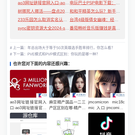
ao3网址链接官网入口-ao3网址链接官网入口分享
电玩巴士PSP电影下载：你的掌上影院！
树挪死人挪活——盘点2024年TOP5最佳转会
和和平精英怎么玩？新手入门必看攻略在这里！
233乐园怎么取消实名认证-233乐园取消实名认证方法介绍
台湾4级版倩女幽魂：经典IP的全新演绎
sync密钥资源大全2024-sync密钥资源大全2024最新汇总
番茄畅听音乐版赚钱是真的吗-赚钱是真的吗问题解答
# 上一篇：年总出场大于等于50次英雄选手胜率排行，你怎么看？
# 下一篇：PVE模式和PVP模式区别：你玩的是哪一种？
也许您对下面的内容还感兴趣：
ao3网址链接官网入
麻豆精产国品一二三
jmcomicron mic18c
口-ao3网址链接官网
产区区别在哪-精产国
mic 入口-jmcomicro
入口分享
品一二三产区区别介
n mic18c mic 入口地
绍
址介绍