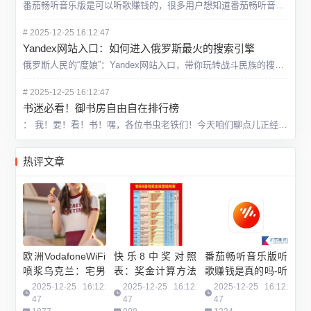
番茄畅听音乐版是可以听歌赚钱的，很多用户想知道番茄畅听音乐版听歌赚钱是真的吗，答案是真的，只不过很少，一天大概能赚4毛钱，具体内容一起来看看这篇番茄畅听音乐版听歌赚钱是真的吗问题解答。番茄畅听音乐版听
#
2025-12-25 16:12:47
Yandex网站入口：如何进入俄罗斯最火的搜索引擎
俄罗斯人民的“度娘”：Yandex网站入口，带你玩转战斗民族的搜索引擎！嘿，小伙伴们！今天咱们聊点新鲜的，俄罗斯的“度娘”——Yandex！你以为只有咱们大中华有百度，人家战斗民族也有自己的搜索引擎，
#
2025-12-25 16:12:47
书迷必看！御书房自由自在排行榜
： 我！要！看！书！嘿，各位书虫老铁们！今天咱们聊点儿正经的，什么正经呢？当然是咱们书迷最关心的——御书房自由自在排行榜！别看这个榜单名字起的文绉绉的，其实就是告诉大家，哪些书最受欢迎，最值得一读！
热评文章
欧洲VodafoneWiFi
快乐8中奖对照
番茄畅听音乐版听
喷浆乌克兰：宅男
表：奖金计算方法
歌赚钱是真的吗-听
最爱？
大揭秘
歌赚钱是真的吗问
2025-12-25 16:12:
2025-12-25 16:12:
2025-12-25 16:12:
47
47
题解答
47