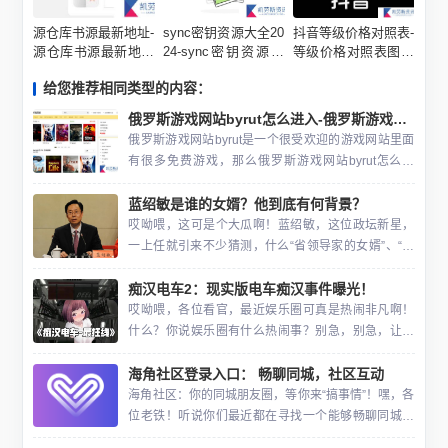
源仓库书源最新地址-
sync密钥资源大全20
抖音等级价格对照表-
源仓库书源最新地址
24-sync密钥资源大
等级价格对照表图文
分享
全2024最新汇总
一览
给您推荐相同类型的内容：
俄罗斯游戏网站byrut怎么进入-俄罗斯游戏网站byrut进入方法介绍
俄罗斯游戏网站byrut是一个很受欢迎的游戏网站里面
有很多免费游戏，那么俄罗斯游戏网站byrut怎么进
入，其实需要点击下面网站复制进入，进入之后就可
蓝绍敏是谁的女婿？他到底有何背景？
以看到众多游戏，还不知道怎么进入的玩家一起来看
看这篇
哎呦喂，这可是个大瓜啊！蓝绍敏，这位政坛新星，
一上任就引来不少猜测，什么“省领导家的女婿”、“军
区司令员的儿子”…… 啧啧啧，这年头，当官儿都得自
痴汉电车2：现实版电车痴汉事件曝光！
带神秘光环了？别急，别急，今天咱们就来扒一扒，
看看这蓝
哎呦喂，各位看官，最近娱乐圈可真是热闹非凡啊！
什么？你说娱乐圈有什么热闹事？别急，别急，让我
慢慢道来。最近，日本娱乐圈可真是发生了件大事，
海角社区登录入口： 畅聊同城，社区互动
而且是那种让你看了之后忍不住想说“这年头，什么奇
葩都有”的事件
海角社区：你的同城朋友圈，等你来“搞事情”！嘿，各
位老铁！听说你们最近都在寻找一个能够畅聊同城、
社区互动的好地方？别着急，今天小编就来给你们推