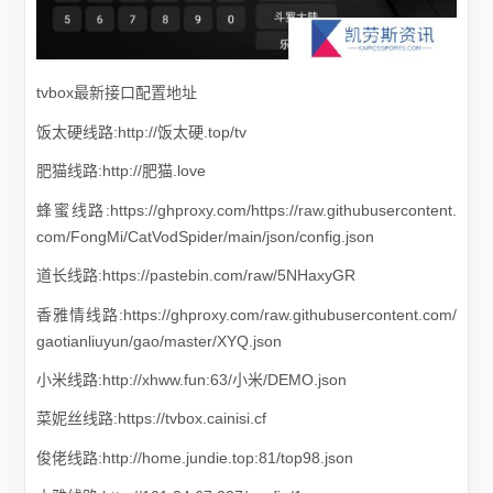
tvbox最新接口配置地址
饭太硬线路:http://饭太硬.top/tv
肥猫线路:http://肥猫.love
蜂蜜线路:https://ghproxy.com/https://raw.githubusercontent.
com/FongMi/CatVodSpider/main/json/config.json
道长线路:https://pastebin.com/raw/5NHaxyGR
香雅情线路:https://ghproxy.com/raw.githubusercontent.com/
gaotianliuyun/gao/master/XYQ.json
小米线路:http://xhww.fun:63/小米/DEMO.json
菜妮丝线路:https://tvbox.cainisi.cf
俊佬线路:http://home.jundie.top:81/top98.json