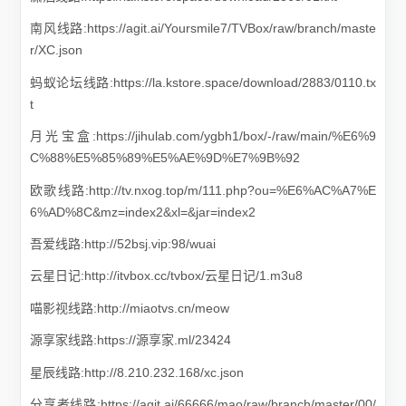
南风线路:https://agit.ai/Yoursmile7/TVBox/raw/branch/maste
r/XC.json
蚂蚁论坛线路:https://la.kstore.space/download/2883/0110.tx
t
月光宝盒:https://jihulab.com/ygbh1/box/-/raw/main/%E6%9
C%88%E5%85%89%E5%AE%9D%E7%9B%92
欧歌线路:http://tv.nxog.top/m/111.php?ou=%E6%AC%A7%E
6%AD%8C&mz=index2&xl=&jar=index2
吾爱线路:http://52bsj.vip:98/wuai
云星日记:http://itvbox.cc/tvbox/云星日记/1.m3u8
喵影视线路:http://miaotvs.cn/meow
源享家线路:https://源享家.ml/23424
星辰线路:http://8.210.232.168/xc.json
分享者线路:https://agit.ai/66666/mao/raw/branch/master/00/